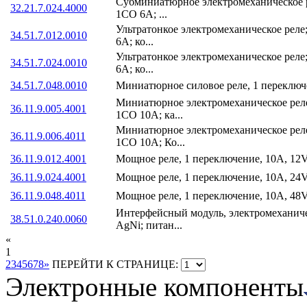
Субминиатюрное электромеханическое р
32.21.7.024.4000
1CO 6A; ...
Ультратонкое электромеханическое реле
34.51.7.012.0010
6A; ко...
Ультратонкое электромеханическое реле
34.51.7.024.0010
6A; ко...
34.51.7.048.0010
Миниатюрное силовое реле, 1 переклю
Миниатюрное электромеханическое реле
36.11.9.005.4001
1CO 10A; ка...
Миниатюрное электромеханическое реле
36.11.9.006.4011
1CO 10A; Ко...
36.11.9.012.4001
Мощное реле, 1 переключение, 10A, 1
36.11.9.024.4001
Мощное реле, 1 переключение, 10A, 2
36.11.9.048.4011
Мощное реле, 1 переключение, 10A, 4
Интерфейсный модуль, электромеханиче
38.51.0.240.0060
AgNi; питан...
«
1
2
3
4
5
6
7
8
»
ПЕРЕЙТИ К СТРАНИЦЕ:
Электронные компоненты