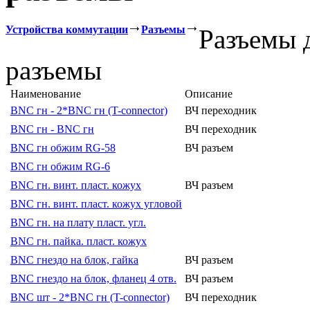
Устройства коммутации
Разъемы
Разъемы 
разъемы
Наименование
Описание
BNC гн - 2*BNC гн (T-connector)
ВЧ переходник
BNC гн - BNC гн
ВЧ переходник
BNC гн обжим RG-58
ВЧ разъем
BNC гн обжим RG-6
BNC гн. винт. пласт. кожух
ВЧ разъем
BNC гн. винт. пласт. кожух угловой
BNC гн. на плату пласт. угл.
BNC гн. пайка. пласт. кожух
BNC гнездо на блок, гайка
ВЧ разъем
BNC гнездо на блок, фланец 4 отв.
ВЧ разъем
BNC шт - 2*BNC гн (T-connector)
ВЧ переходник