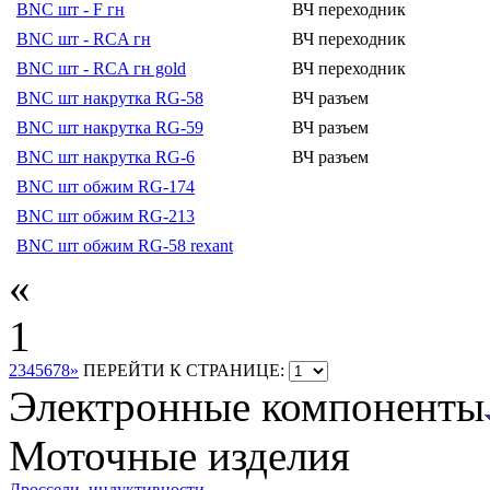
BNC шт - F гн
ВЧ переходник
BNC шт - RCA гн
ВЧ переходник
BNC шт - RCA гн gold
ВЧ переходник
BNC шт накрутка RG-58
ВЧ разъем
BNC шт накрутка RG-59
ВЧ разъем
BNC шт накрутка RG-6
ВЧ разъем
BNC шт обжим RG-174
BNC шт обжим RG-213
BNC шт обжим RG-58 rexant
«
1
2
3
4
5
6
7
8
»
ПЕРЕЙТИ К СТРАНИЦЕ:
Электронные компоненты
Моточные изделия
Дроссели, индуктивности