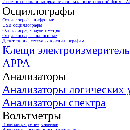
Источники тока и напряжения сигнала произвольной формы А
Осциллографы
Осциллографы цифровые
USB-осциллографы
Осциллографы-мультиметры
Осциллографы аналоговые
Делители и аксессуары к осциллографам
Клещи электроизмеритель
APPA
Анализаторы
Анализаторы логических 
Анализаторы спектра
Вольтметры
Вольтметры универсальные
Вольтметры переменного напряжения