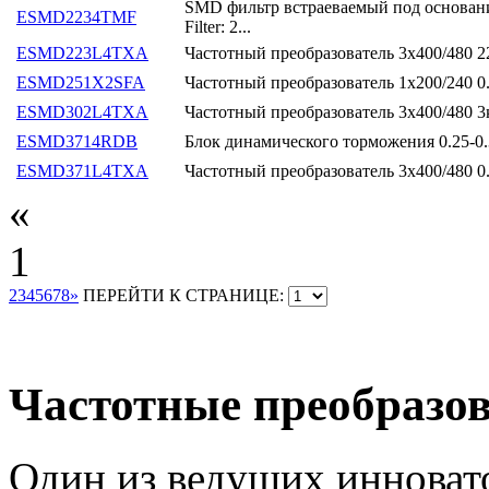
SMD фильтр встраеваемый под основание
ESMD2234TMF
Filter: 2...
ESMD223L4TXA
Частотный преобразователь 3х400/480 
ESMD251X2SFA
Частотный преобразователь 1х200/240 0
ESMD302L4TXA
Частотный преобразователь 3х400/480 
ESMD3714RDB
Блок динамического торможения 0.25-0
ESMD371L4TXA
Частотный преобразователь 3х400/480 0
«
1
2
3
4
5
6
7
8
»
ПЕРЕЙТИ К СТРАНИЦЕ:
Частотные преобразов
Один из ведущих инноват