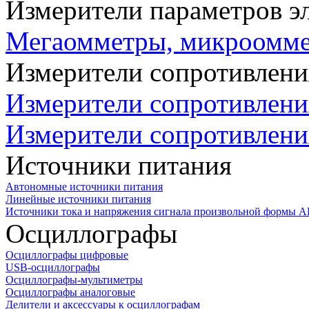
Измерители параметров э
Мегаомметры, микроомм
Измерители сопротивлени
Измерители сопротивлени
Измерители сопротивлени
Источники питания
Автономные источники питания
Линейные источники питания
Источники тока и напряжения сигнала произвольной формы А
Осциллографы
Осциллографы цифровые
USB-осциллографы
Осциллографы-мультиметры
Осциллографы аналоговые
Делители и аксессуары к осциллографам