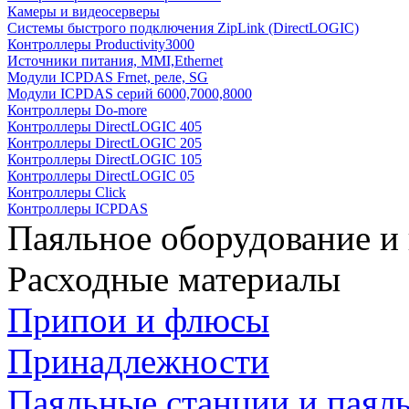
Камеры и видеосерверы
Системы быстрого подключения ZipLink (DirectLOGIC)
Контроллеры Productivity3000
Источники питания, MMI,Ethernet
Модули ICPDAS Frnet, реле, SG
Модули ICPDAS серий 6000,7000,8000
Контроллеры Do-more
Контроллеры DirectLOGIC 405
Контроллеры DirectLOGIC 205
Контроллеры DirectLOGIC 105
Контроллеры DirectLOGIC 05
Контроллеры Click
Контроллеры ICPDAS
Паяльное оборудование и
Расходные материалы
Припои и флюсы
Принадлежности
Паяльные станции и паял