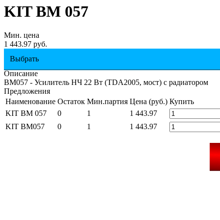
KIT BM 057
Мин. цена
1 443.97 руб.
Выбрать
Описание
BM057 - Усилитель НЧ 22 Вт (TDA2005, мост) с радиатором
Предложения
Наименование
Остаток
Мин.партия
Цена (руб.)
Купить
KIT BM 057
0
1
1 443.97
KIT BM057
0
1
1 443.97