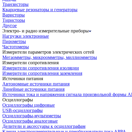
Транзисторы
Кварцевые резонаторы и генераторы
Варисторы
Тиристоры
Другое
Электро- и радио измерительные приборы
Нагрузки электронные
Пирометры
Частотомеры
Измерители параметров электрических сетей
Мегаомметры, микроомметры, миллиомметры
Измерители сопротивления
Измерители сопротивления изоляции
Измерители сопротивления заземления
Источники питания
Автономные источники питания
Линейные источники питания
Источники тока и напряжения сигнала произвольной формы А
Осциллографы
Осциллографы цифровые
USB-осциллографы
Осциллографы-мультиметры
Осциллографы аналоговые
Делители и аксессуары к осциллографам
Клещи электроизмерительные и преобразователи тока APPA