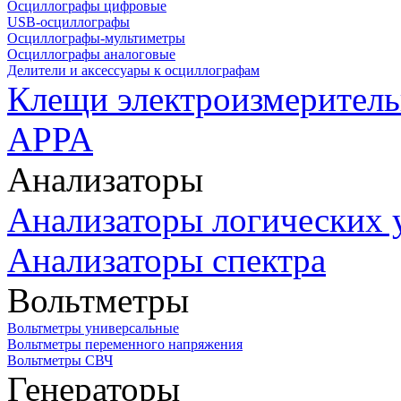
Осциллографы цифровые
USB-осциллографы
Осциллографы-мультиметры
Осциллографы аналоговые
Делители и аксессуары к осциллографам
Клещи электроизмеритель
APPA
Анализаторы
Анализаторы логических 
Анализаторы спектра
Вольтметры
Вольтметры универсальные
Вольтметры переменного напряжения
Вольтметры СВЧ
Генераторы