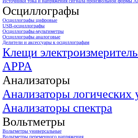
Источники тока и напряжения сигнала произвольной формы А
Осциллографы
Осциллографы цифровые
USB-осциллографы
Осциллографы-мультиметры
Осциллографы аналоговые
Делители и аксессуары к осциллографам
Клещи электроизмеритель
APPA
Анализаторы
Анализаторы логических 
Анализаторы спектра
Вольтметры
Вольтметры универсальные
Вольтметры переменного напряжения