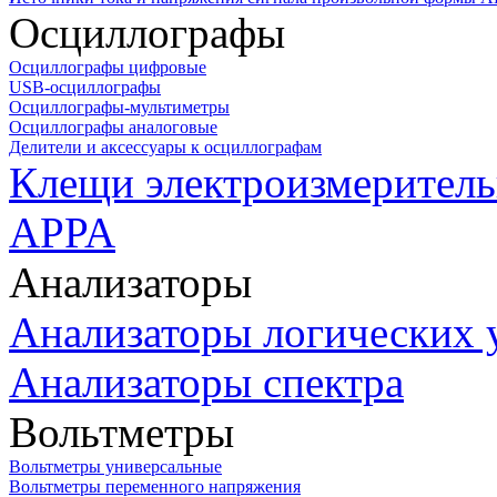
Осциллографы
Осциллографы цифровые
USB-осциллографы
Осциллографы-мультиметры
Осциллографы аналоговые
Делители и аксессуары к осциллографам
Клещи электроизмеритель
APPA
Анализаторы
Анализаторы логических 
Анализаторы спектра
Вольтметры
Вольтметры универсальные
Вольтметры переменного напряжения